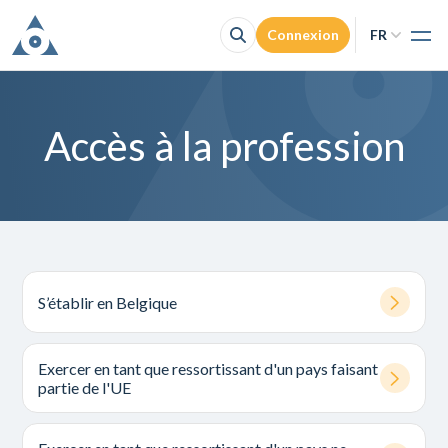
Connexion
FR
Acc
NL
O
Accès à la
FR
F
Accès à la profession
Con
Je cherche un 
S’établir en Belgique
Exercer en tant que ressortissant d'un pays faisant
partie de l'UE