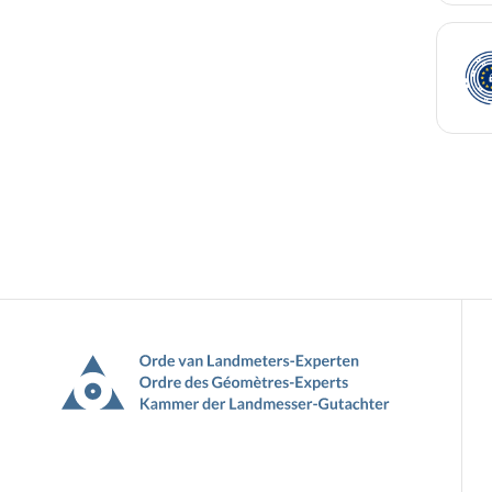
Pied
de
page