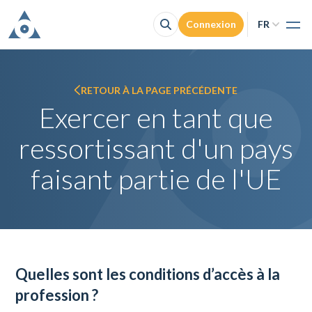
Connexion
FR
Acc
NL
O
Accès à la
FR
F
RETOUR À LA PAGE PRÉCÉDENTE
Con
Exercer en tant que
Je cherche un 
ressortissant d'un pays
faisant partie de l'UE
Quelles sont les conditions d’accès à la
profession ?