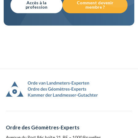
Accès à la
Comment devenir
profession
membre ?
Pied
de
page
Ordre des Géomètres-Experts
Avenue du Port 86c boîte 21, BE – 1000 Bruxelles